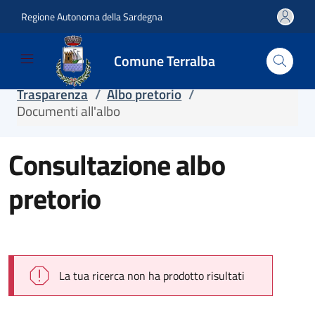
Regione Autonoma della Sardegna
Salta e vai al contenuto
Salta e vai al footer
Comune Terralba
Home
/
Servizi
/
Servizi online
/
Trasparenza
/
Albo pretorio
/
Documenti all'albo
Consultazione albo
pretorio
La tua ricerca non ha prodotto risultati