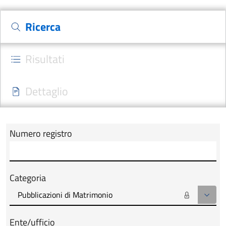
Ricerca
Risultati
Dettaglio
Numero registro
Modulo tab_ricerca_form
Categoria
Ente/ufficio